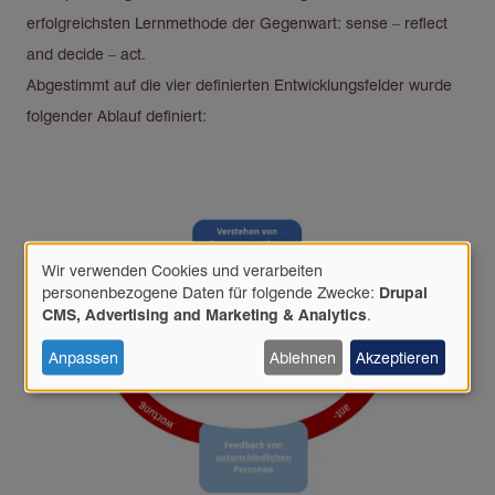
erfolgreichsten Lernmethode der Gegenwart: sense – reflect
and decide – act.
Abgestimmt auf die vier definierten Entwicklungsfelder wurde
folgender Ablauf definiert:
Wir verwenden Cookies und verarbeiten
Verwendung
personenbezogene Daten für folgende Zwecke:
Drupal
personenbezogener
CMS, Advertising and Marketing & Analytics
.
Daten
und
Anpassen
Ablehnen
Akzeptieren
Cookies