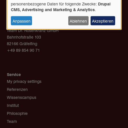
Verwendung
personenbezogene Daten für folgende Zwecke:
Drupal
personenbezogener
CMS, Advertising and Marketing & Analytics
.
Daten
und
Anpassen
Ablehnen
Akzeptieren
Kontakt
Cookies
Team Dr. Rosenkranz GmbH
Bahnhofstraße 103
82166 Gräfelfing
+49 89 854 90 71
post@team-rosenkranz.de
Service
My privacy settings
Referenzen
Wissenscampus
Institut
Philosophie
Team