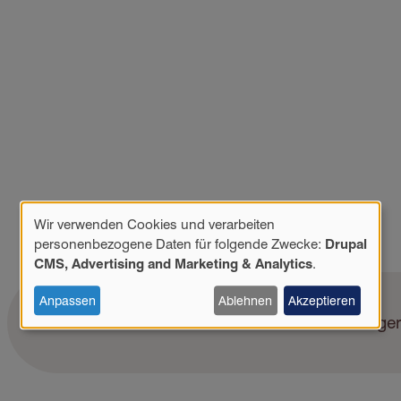
Wir verwenden Cookies und verarbeiten
Verwendung
personenbezogene Daten für folgende Zwecke:
Drupal
personenbezogener
CMS, Advertising and Marketing & Analytics
.
Daten
und
Anpassen
Ablehnen
Akzeptieren
Cookies
Sie möchten mehr erfahren? Wir beraten Sie ge