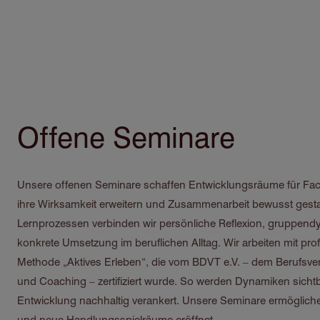
Direkt
zum
Inhalt
Offene Seminare
Unsere offenen Seminare schaffen Entwicklungsräume für Fac
ihre Wirksamkeit erweitern und Zusammenarbeit bewusst gesta
Lernprozessen verbinden wir persönliche Reflexion, gruppen
konkrete Umsetzung im beruflichen Alltag. Wir arbeiten mit profe
Methode „Aktives Erleben“, die vom BDVT e.V. – dem Berufsver
und Coaching – zertifiziert wurde. So werden Dynamiken sichtb
Entwicklung nachhaltig verankert. Unsere Seminare ermöglichen
und neue Handlungsspielräume eröffnet.