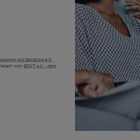
oaching und Beratung e.V.
,
Erleben" vom
BDVT e.V. - dem