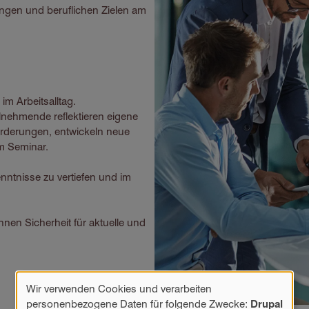
ngen und beruflichen Zielen am
 im Arbeitsalltag.
ilnehmende reflektieren eigene
orderungen, entwickeln neue
im Seminar.
nntnisse zu vertiefen und im
en Sicherheit für aktuelle und
Wir verwenden Cookies und verarbeiten
Verwendung
personenbezogene Daten für folgende Zwecke:
Drupal