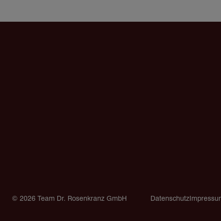
Copyright
© 2026 Team Dr. Rosenkranz GmbH
Datenschutz
Impressu