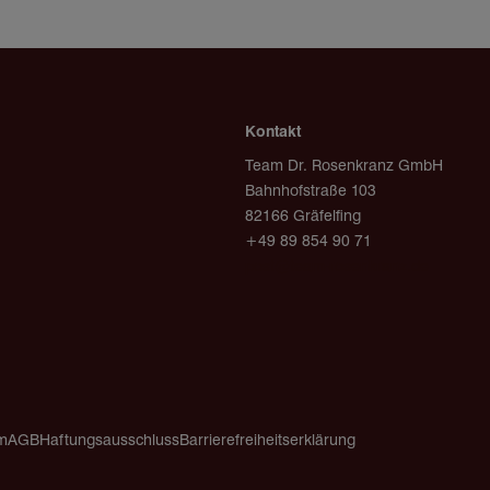
Kontakt
Team Dr. Rosenkranz GmbH
Bahnhofstraße 103
82166 Gräfelfing
+49 89 854 90 71
post@team-rosenkranz.de
m
AGB
Haftungsausschluss
Barrierefreiheitserklärung