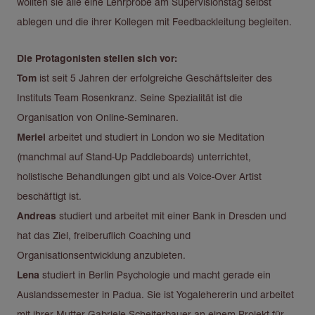
wollten sie alle eine Lehrprobe am Supervisionstag selbst
ablegen und die ihrer Kollegen mit Feedbackleitung begleiten.
Die Protagonisten stellen sich vor:
Tom
ist seit 5 Jahren der erfolgreiche Geschäftsleiter des
Instituts Team Rosenkranz. Seine Spezialität ist die
Organisation von Online-Seminaren.
Meriel
arbeitet und studiert in London wo sie Meditation
(manchmal auf Stand-Up Paddleboards) unterrichtet,
holistische Behandlungen gibt und als Voice-Over Artist
beschäftigt ist.
Andreas
studiert und arbeitet mit einer Bank in Dresden und
hat das Ziel, freiberuflich Coaching und
Organisationsentwicklung anzubieten.
Lena
studiert in Berlin Psychologie und macht gerade ein
Auslandssemester in Padua. Sie ist Yogalehererin und arbeitet
mit ihrer Mutter Gabriele Scheiterbauer an einem Projekt für