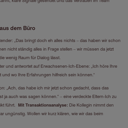
rkannt, klare Signale gesendet und das Vertrauen im Team
g aus dem Büro
ender: „Das bringt doch eh alles nichts – das haben wir schon
n nicht ständig alles in Frage stellen – wir müssen da jetzt
die wenig Raum für Dialog lässt.
er und antwortet auf Erwachsenen-Ich-Ebene: „Ich höre Ihre
 und wo Ihre Erfahrungen hilfreich sein können.“
on: „Ach, das habe ich mir jetzt schon gedacht, dass das
est ja auch was sagen können.“ – eine verdeckte Eltern-Ich zu
ikt führt.
Mit Transaktionsanalyse:
Die Kollegin nimmt den
r ungünstig. Wollen wir kurz klären, wie wir das beim