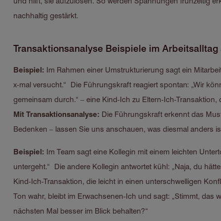
und hilft, sie aufzulösen. So werden Spannungen frühzeitig e
nachhaltig gestärkt.
Transaktionsanalyse Beispiele im Arbeitsallta
Beispiel:
Im Rahmen einer Umstrukturierung sagt ein Mitarbeit
x-mal versucht.“ Die Führungskraft reagiert spontan: „Wir könne
gemeinsam durch.“ – eine Kind-Ich zu Eltern-Ich-Transaktion, 
Mit Transaktionsanalyse:
Die Führungskraft erkennt das Must
Bedenken – lassen Sie uns anschauen, was diesmal anders ist
Beispiel:
Im Team sagt eine Kollegin mit einem leichten Untert
untergeht.“ Die andere Kollegin antwortet kühl: „Naja, du hätt
Kind-Ich-Transaktion, die leicht in einen unterschwelligen Konfl
Ton wahr, bleibt im Erwachsenen-Ich und sagt: „Stimmt, das wa
nächsten Mal besser im Blick behalten?“