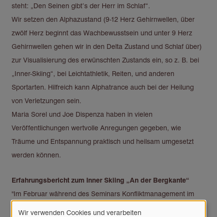
steht: „Den Seinen gibt’s der Herr im Schlaf“.
Wir setzen den Alphazustand (9-12 Herz Gehirnwellen, über
zwölf Herz beginnt das Wachbewusstsein und unter 9 Herz
Gehirnwellen gehen wir in den Delta Zustand und Schlaf über)
zur Visualisierung des erwünschten Zustands ein, so z. B. bei
„Inner-Skiing“, bei Leichtathletik, Reiten, und anderen
Sportarten. Hilfreich kann Alphatrance auch bei der Heilung
von Verletzungen sein.
Maria Sorel und Joe Dispenza haben in vielen
Veröffentlichungen wertvolle Anregungen gegeben, wie
Träume und Entspannung praktisch und heilsam umgesetzt
werden können.
Erfahrungsbericht zum Inner Skiing „An der Bergkante“
"Im Februar während des Seminars Konfliktmanagement im
Kloster Neustift in Südtirol bot Herr Dr. Rosenkranz allen
Wir verwenden Cookies und verarbeiten
Verwendung