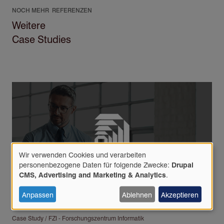
NOCH MEHR REFERENZEN
Weitere
Case Studies
Wir verwenden Cookies und verarbeiten
Verwendung
personenbezogene Daten für folgende Zwecke:
Drupal
personenbezogener
CMS, Advertising and Marketing & Analytics
.
Daten
und
Anpassen
Ablehnen
Akzeptieren
Cookies
Case Study / FZI - Forschungszentrum Informatik