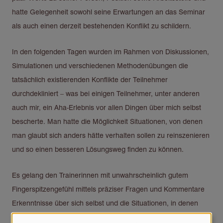
hatte Gelegenheit sowohl seine Erwartungen an das Seminar
als auch einen derzeit bestehenden Konflikt zu schildern.
In den folgenden Tagen wurden im Rahmen von Diskussionen,
Simulationen und verschiedenen Methodenübungen die
tatsächlich existierenden Konflikte der Teilnehmer
durchdekliniert – was bei einigen Teilnehmer, unter anderen
auch mir, ein Aha-Erlebnis vor allen Dingen über mich selbst
bescherte. Man hatte die Möglichkeit Situationen, von denen
man glaubt sich anders hätte verhalten sollen zu reinszenieren
und so einen besseren Lösungsweg finden zu können.
Es gelang den Trainerinnen mit unwahrscheinlich gutem
Fingerspitzengefühl mittels präziser Fragen und Kommentare
Erkenntnisse über sich selbst und die Situationen, in denen
man sich befindet zu erlangen. Reflexion, Diskussion und