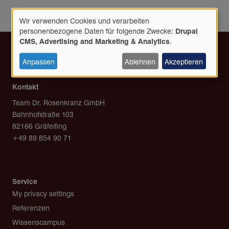
Wir verwenden Cookies und verarbeiten
Verwendung
personenbezogene Daten für folgende Zwecke:
Drupal
personenbezogener
CMS, Advertising and Marketing & Analytics
.
Daten
und
Anpassen
Ablehnen
Akzeptieren
Cookies
Kontakt
Team Dr. Rosenkranz GmbH
Bahnhofstraße 103
82166 Gräfelfing
+49 89 854 90 71
post@team-rosenkranz.de
Service
My privacy settings
Referenzen
Wissenscampus