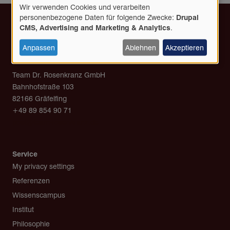
Wir verwenden Cookies und verarbeiten
Verwendung
personenbezogene Daten für folgende Zwecke:
Drupal
personenbezogener
CMS, Advertising and Marketing & Analytics
.
Daten
und
Anpassen
Ablehnen
Akzeptieren
Cookies
Kontakt
Team Dr. Rosenkranz GmbH
Bahnhofstraße 103
82166 Gräfelfing
+49 89 854 90 71
post@team-rosenkranz.de
Service
My privacy settings
Referenzen
Wissenscampus
Institut
Philosophie