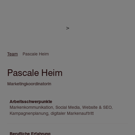
Direkt
zum
>
Inhalt
Pfadnavigation
Team
Pascale Heim
Pascale Heim
Marketingkoordinatorin
Arbeitsschwerpunkte
Markenkommunikation, Social Media, Website & SEO,
Kampagnenplanung, digitaler Markenauftritt
Berufliche Erfahrung