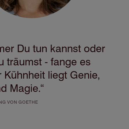
er Du tun kannst oder
 träumst - fange es
r Kühnheit liegt Genie,
d Magie.“
NG VON GOETHE