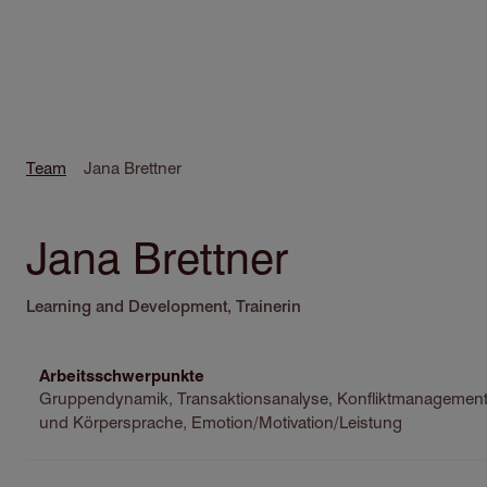
Direkt
zum
Inhalt
Pfadnavigation
Team
Jana Brettner
Jana Brettner
Learning and Development, Trainerin
Arbeitsschwerpunkte
Gruppendynamik, Transaktionsanalyse, Konfliktmanagement,
und Körpersprache, Emotion/Motivation/Leistung