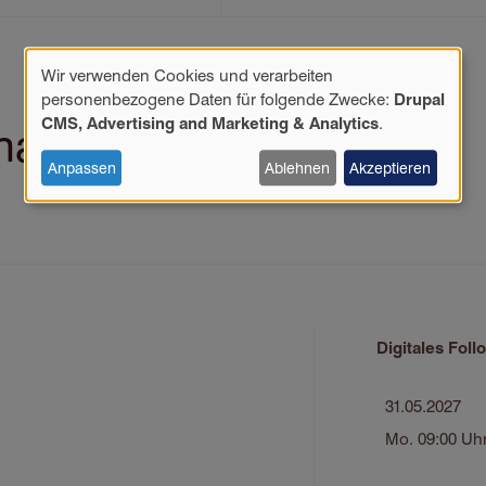
Wir verwenden Cookies und verarbeiten
Verwendung
personenbezogene Daten für folgende Zwecke:
Drupal
personenbezogener
CMS, Advertising and Marketing & Analytics
.
na Brettner
Daten
und
Anpassen
Ablehnen
Akzeptieren
Cookies
Digitales Foll
31.05.2027
Mo. 09:00 Uhr