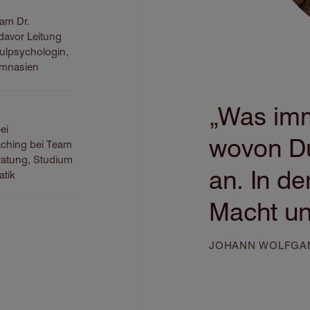
eam Dr.
 davor Leitung
hulpsychologin,
ymnasien
„Was imm
ei
wovon Du
ching bei Team
ratung, Studium
an. In de
atik
Macht un
JOHANN WOLFGA