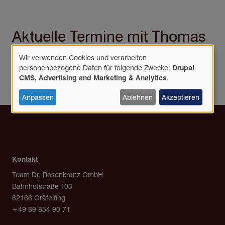
Aktuelle Termine mit Thomas
Dierberger
Wir verwenden Cookies und verarbeiten
Verwendung
personenbezogene Daten für folgende Zwecke:
Drupal
personenbezogener
CMS, Advertising and Marketing & Analytics
.
Daten
und
Anpassen
Ablehnen
Akzeptieren
Cookies
Kontakt
Team Dr. Rosenkranz GmbH
Bahnhofstraße 103
82166 Gräfelfing
+49 89 854 90 71
post@team-rosenkranz.de