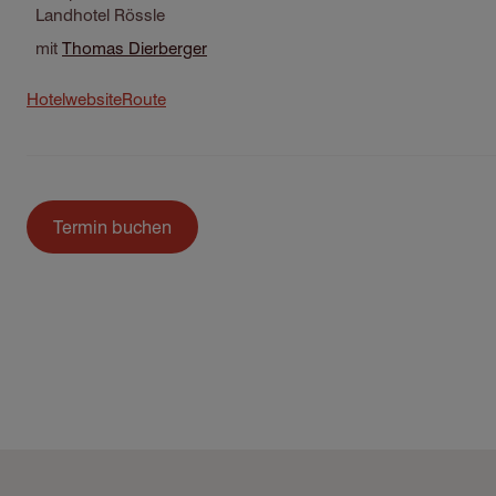
Landhotel Rössle
mit
Thomas Dierberger
Hotelwebsite
Route
Termin buchen