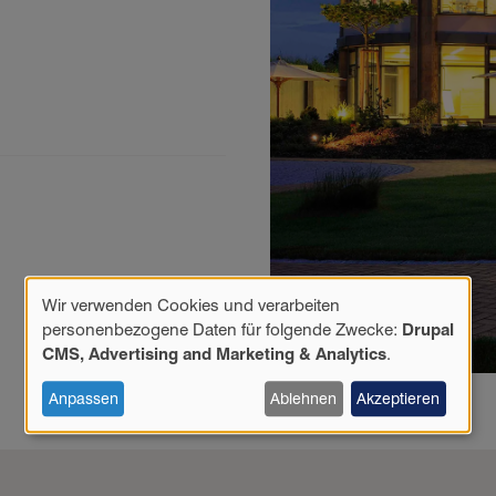
Wir verwenden Cookies und verarbeiten
Verwendung
personenbezogene Daten für folgende Zwecke:
Drupal
personenbezogener
CMS, Advertising and Marketing & Analytics
.
Daten
und
Anpassen
Ablehnen
Akzeptieren
Cookies